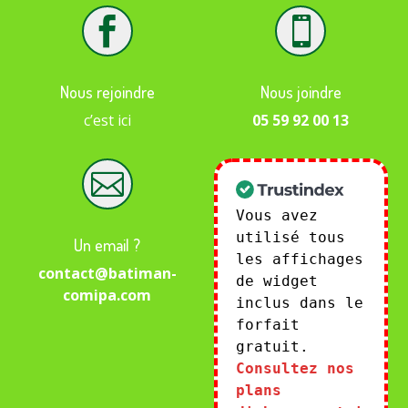


Nous rejoindre
Nous joindre
c’est ici
05 59 92 00 13

Vous avez
utilisé tous
Un email ?
les affichages
contact@batiman-
de widget
comipa.com
inclus dans le
forfait
gratuit.
Consultez nos
plans