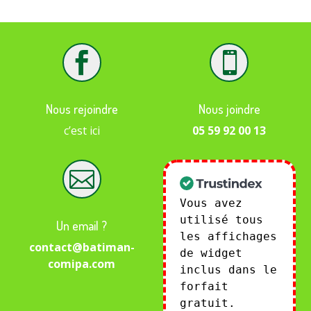


Nous rejoindre
Nous joindre
c’est ici
05 59 92 00 13

Vous avez
utilisé tous
Un email ?
les affichages
contact@batiman-
de widget
comipa.com
inclus dans le
forfait
gratuit.