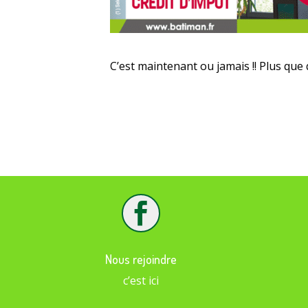
C’est maintenant ou jamais !! Plus que 

Nous rejoindre
c’est ici