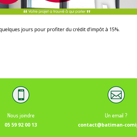
quelques jours pour profiter du crédit d’impôt à 15%.


Nous joindre
Un email ?
05 59 92 00 13
contact@batiman-comi