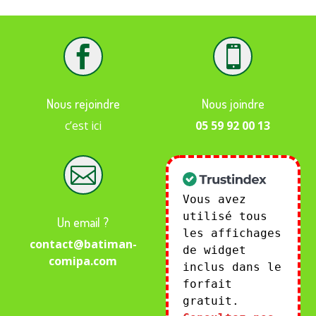


Nous rejoindre
Nous joindre
c’est ici
05 59 92 00 13

Vous avez
utilisé tous
Un email ?
les affichages
contact@batiman-
de widget
comipa.com
inclus dans le
forfait
gratuit.